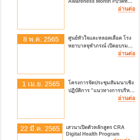
Awareness Month #ปวดท้อง
อ่านต่อ
น้อย อย่าปล่อยผ่าน สัญญาณ
เตือนโรคเยื่อบุโพรงมดลูกเจริญ
ผิดที่ หรือช็อคโกแล็ตซีสต์
8 พ.ค. 2565
ศูนย์หัวใจและหลอดเลือด โรง
พยาบาลจุฬาภรณ์ เปิดอบรม
อ่านต่อ
หลักสูตรผู้ช่วยแพทย์ 5
หลักสูตร
1 เม.ย. 2565
โครงการจัดประชุมสัมมนาเชิง
ปฎิบัติการ "แนวทางการบริหาร
อ่านต่อ
จัดการด้านการเงินเพื่อความ
ยั่งยืนทางระบบสาธารณสุข"
(Alternative financing
solution and Manage Entry
Agreement seminar:
22 มี.ค. 2565
เสวนาเปิดตัวหลักสูตร CRA
Unleash access of
Digital Health Program
unattainable medicines)