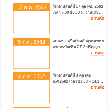
ภรณ์
17 ต.ค. 2562
วันพฤหัสบดีที่ 17 ตุลาคม 2562
เวลา 8.00-15.00 น. งานประชุม
อ่านต่อ
วิชาการอายุรกรรม ครั้งที่ 1 โธ้
รงพยาบาลจุฬาภรณ์ ในหัวข้อ
“An Unusual Symptom
Leads to Cancer Diagnosis”
ณ ห้อง Convention Hall ศูนย์
9 ต.ค. 2562
แถลงข่าวเปิดตัวหลักสูตรแพทย
ประชุมสถาบันวิจัยจุฬาภรณ์
ศาสตรบัณฑิต 7 ปี 2 ปริญญา
อ่านต่อ
หลักสูตรแรกของประเทศไทยที่
ได้รับการรับรองมาตรฐาน
สากลจาก IMEAc (ตามเกณฑ์
WFME) และจากแพทยสภา
3 ต.ค. 2562
วันพฤหัสบดีที่ 3 ตุลาคม
พ.ศ.2562 เวลา 13.00 – 14.30
อ่านต่อ
น. ณ ชั้น 1 อาคารศูนย์การ
แพทย์จุฬาภรณ์เฉลิมพระเกียรติ
โรงพยาบาลจุฬาภรณ์
กรุงเทพมหานคร กำหนดการ