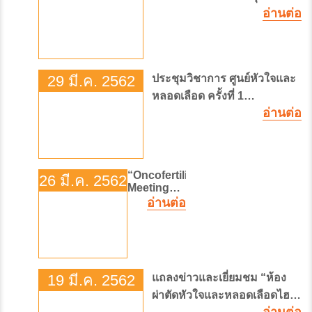
ต่อยอด=พร้อมเป็นที่พึ่งพิง ณ
อ่านต่อ
โรคทางตาและผิวกับหน่วย
ลานอีเดน ชั้น 3 ศูนย์การค้า
แพทย์ ภายใต้แคมเปญ "รักษ์นี้
เซ็นทรัลเวิลด์
เพื่อตาและผิว Healthy Eye
and Skin” เปิดโลกให้คม
29 มี.ค. 2562
ประชุมวิชาการ ศูนย์หัวใจและ
ชัด...เผยผิวให้กระจ่างใส กับ
หลอดเลือด ครั้งที่ 1
คลินิกจักษุ และ คลินิกโรค
"Implementation of Hybrid
อ่านต่อ
ผิวหนังและเลเซอร์ โรงพยาบาล
Operating Theatre Model for
จุฬาภรณ์ เวลา 8.30-15.00 น.
Cardiothoracic and
Vascular Surgery
ณ ชั้น 2 อาคารรัฐประศาสน
ภักดี (B) ศูนย์ราชการ
“Oncofertility
26 มี.ค. 2562
Meeting
เฉลิมพระเกียรติ ถนนแจ้งวัฒนะ
2019”
อ่านต่อ
19 มี.ค. 2562
แถลงข่าวและเยี่ยมชม “ห้อง
ผ่าตัดหัวใจและหลอดเลือดไฮ