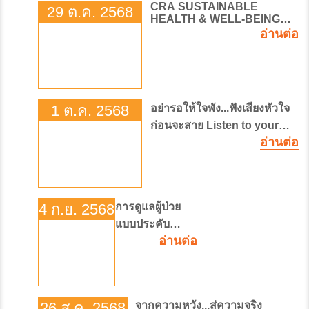
CRA SUSTAINABLE
29 ต.ค. 2568
HEALTH & WELL-BEING
อ่านต่อ
มหกรรมส่งเสริมสุขภาพ ครบ
รอบ ๑๖ ปี โรงพยาบาลจุฬาภ
รณ์ สร้างสุขภาวะที่ดีอย่าง
ยั่งยืน
1 ต.ค. 2568
อย่ารอให้ใจพัง...ฟังเสียงหัวใจ
ก่อนจะสาย Listen to your
heart before it fails
อ่านต่อ
4 ก.ย. 2568
การดูแลผู้ป่วย
แบบประคับ
อ่านต่อ
ประคอง
26 ส.ค. 2568
จากความหวัง...สู่ความจริง