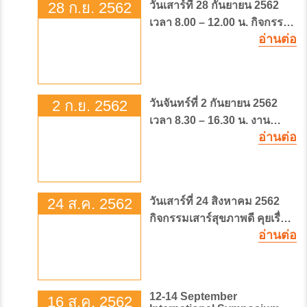
28 ก.ย. 2562
วันเสาร์ที่ 28 กันยายน 2562
โรงพยาบาลจุฬาภรณ์ ฉลอง
เวลา 8.00 – 12.00 น. กิจกรรม
ครบรอบ 10 ปี เปิดตัว LINE
อ่านต่อ
เสาร์สุขภาพดี ในโอกาสครบ
Official Account พร้อมแจก
รอบ 10 ปี โรงพยาบาลจุฬาภ
สติ๊กเกอร์ไลน์ “พึ่งxพิง” บน
รณ์ ครั้งที่ 2 พบกับทีมหมอ
LINE แอปพลิเคชันให้
หัวใจจากศูนย์หัวใจและหลอด
ดาวน์โหลดฟรี
2 ก.ย. 2562
วันจันทร์ที่ 2 กันยายน 2562
เลือด โรงพยาบาลจุฬาภรณ์ ใน
เวลา 8.30 – 16.30 น. งาน
หัวข้อ “ฮีโร่หัวใจ เป็นได้ทุก
อ่านต่อ
สัมมนาเผยแพร่ผลงานวิจัย
Gen”
พัฒนาอุปกรณ์ตรวจวัดสาร
อินทรีย์ระเหยง่ายจากลมหายใจ
ของคน พร้อมชมนิทรรศการ
24 ส.ค. 2562
วันเสาร์ที่ 24 สิงหาคม 2562
และสาธิตอุปกรณ์ที่ใช้ในงาน
กิจกรรมเสาร์สุขภาพดี คุยเรื่อง
วิจัย ณ ห้องคอนเวนชั่นฮอลล์
อ่านต่อ
โรคกับหมอจุฬาภรณ์
ศูนย์ประชุมสถาบันวิจัยจุฬาภ
หัวข้อ"10 วัคซีนเสริมเกราะ
รณ์
ป้องกัน รู้เท่าทันโรคติดเชื้อ"
ตั้งแต่เวลา เวลา 8.00 – 12.00
12-14 September
16 ส.ค. 2562
น. ณ ชั้น 1 อาคารศูนย์การ