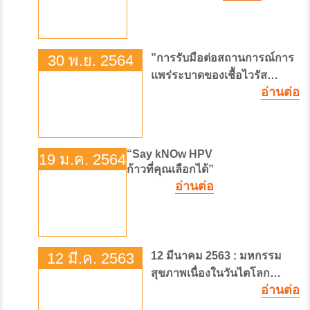
30 พ.ย. 2564
”การรับมือต่อสถานการณ์การ
แพร่ระบาดของเชื้อไวรัส
อ่านต่อ
โคโรนา 2019 ในปัจจุบันและ
อนาคต และแผนการใช้ยา
แอนติบอดี ค็อกเทล เพื่อรักษาผู้
ป่วยในประเทศไทย”
“Say kNOw HPV
19 ม.ค. 2564
ก้าวที่คุณเลือกได้”
อ่านต่อ
12 มี.ค. 2563
12 มีนาคม 2563 : มหกรรม
สุขภาพเนื่องในวันไตโลก
อ่านต่อ
"ตระ-เตือน-ไต"