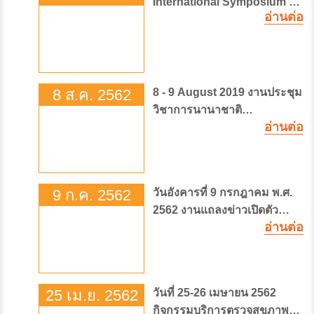
International Symposium on
แพทย์มะเร็งวิทยาจุฬาภรณ์ โรง
Technology Trends in
อ่านต่อ
Radiation Therapy
พยาบาลจุฬาภรณ์ (หลักสี่)
8 ส.ค. 2562
8 - 9 August 2019 งานประชุม
วิชาการนานาชาติ
อ่านต่อ
เฉลิมพระเกียรติ ศาสตราจารย์
ดร. สมเด็จพระเจ้าน้องนางเธอ
เจ้าฟ้าจุฬาภรณวลัยลักษณ์ อัคร
ราชกุมารี กรมพระศรีสวางค
9 ก.ค. 2562
วันอังคารที่ 9 กรกฎาคม พ.ศ.
วัฒน วรขัตติยราชนารี ด้าน
2562 งานแถลงข่าวเปิดตัว
มะเร็งวิทยา
อ่านต่อ
แคมเปญสุขภาพ กิจกรรมครบ
รอบ 10 ปี โรงพยาบาลจุฬาภ
รณ์ “จากพระปณิธาน...สู่
๑ทศวรรษโรงพยาบาลจุฬาภ
25 เม.ย. 2562
วันที่ 25-26 เมษายน 2562
รณ์” ยกระดับการรักษา+พัฒนา
กิจกรรมบริการตรวจสุขภาพ