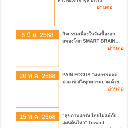
พระทัยเจ้าฟ้าจุฬาภรณ์“
อ่านต่อ
6 มิ.ย. 2568
กิจกรรมเนื่องในวันเนื้องอก
สมองโลก SMART BRAIN
อ่านต่อ
SURGERY “ผ่าตัดสมอง
แม่นยำด้วยเทคโนโลยี
อัจฉริยะ”
20 พ.ค. 2568
PAIN FOCUS "มหกรรมลด
ปวด เข้าถึงทุกความปวด ด้วย
อ่านต่อ
นวัตกรรมการรักษาแบบองค์
รวม"
15 พ.ค. 2568
“สุขภาพแกร่ง ไทยไม่แพ้ภัย
แผ่นดินไหว” Toward