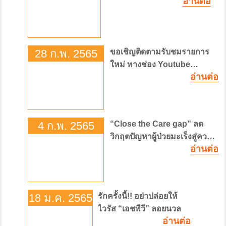
อ่านต่อ
28 ก.พ. 2565
ขอเชิญติดตามรับชมรายการ
ใหม่ ทางช่อง Youtube
ChulabhornChannel "CRA
อ่านต่อ
Live Pun-SOOK" (ไลฟ์ปันสุข)
4 ก.พ. 2565
“Close the Care gap” ลด
วิกฤตปัญหาผู้ป่วยมะเร็งสู่ความ
อ่านต่อ
เท่าเทียมด้านการรักษา”
18 ม.ค. 2565
รักครั้งนี้!! อย่าปล่อยให้
ไวรัส “เอชพีวี” ลอยนวล
อ่านต่อ