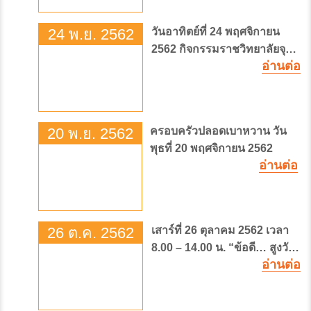
24 พ.ย. 2562
วันอาทิตย์ที่ 24 พฤศจิกายน
2562 กิจกรรมราชวิทยาลัยจุฬา
อ่านต่อ
ภรณ์ เดิน-วิ่งการกุศล ครั้งที่ 3
CRA Charity Run 2019 ชิง
ถ้วยพระราชทาน ศาสตราจารย์
ดร. สมเด็จพระเจ้าน้องนางเธอ
20 พ.ย. 2562
ครอบครัวปลอดเบาหวาน วัน
เจ้าฟ้าจุฬาภรณ์วลัยลักษณ์ อัคร
พุธที่ 20 พฤศจิกายน 2562
ราชกุมารี กรมพระศรีสวางค
อ่านต่อ
วัฒน วรชัตติยราชนารี
26 ต.ค. 2562
เสาร์ที่ 26 ตุลาคม 2562 เวลา
8.00 – 14.00 น. “ข้อดี… สูงวัย
อ่านต่อ
เป็นสุข” Happy Elderly Life
สถานที่ : ห้องประชุม ชั้น2
อาคารสถาบันบัณฑิตศึกษาจุฬา